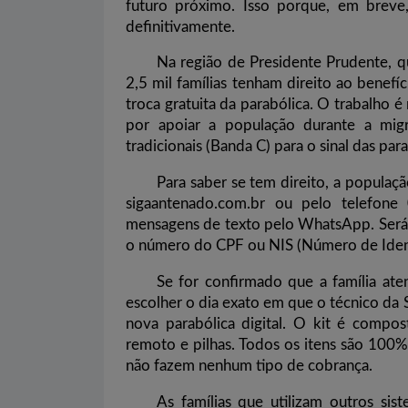
futuro próximo. Isso porque, em breve, 
definitivamente.
Na região de Presidente Prudente, qu
2,5 mil famílias tenham direito ao benef
troca gratuita da parabólica. O trabalho 
por apoiar a população durante a migr
tradicionais (Banda C) para o sinal das par
Para saber se tem direito, a populaç
sigaantenado.com.br ou pelo telefo
mensagens de texto pelo WhatsApp. Será
o número do CPF ou NIS (Número de Ident
Se for confirmado que a família ate
escolher o dia exato em que o técnico da S
nova parabólica digital. O kit é compos
remoto e pilhas. Todos os itens são 100% 
não fazem nenhum tipo de cobrança.
As famílias que utilizam outros sis