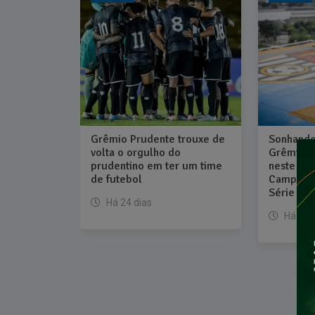
Grêmio Prudente trouxe de
Sonhando
volta o orgulho do
Grêmio Pr
prudentino em ter um time
neste sá
de futebol
Campeona
Série A2
Há 24 dias
Há 6 m