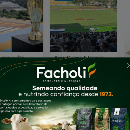
 com a elite,
Após 11 anos, PP recebe
udente inicia
Copinha Sub-20, maior
bado disputa do
competição de base do país
to Paulista da
Há 7 meses
eses