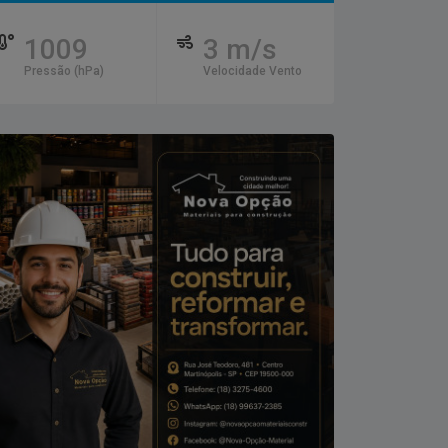
1009
3 m/s
Pressão (hPa)
Velocidade Vento