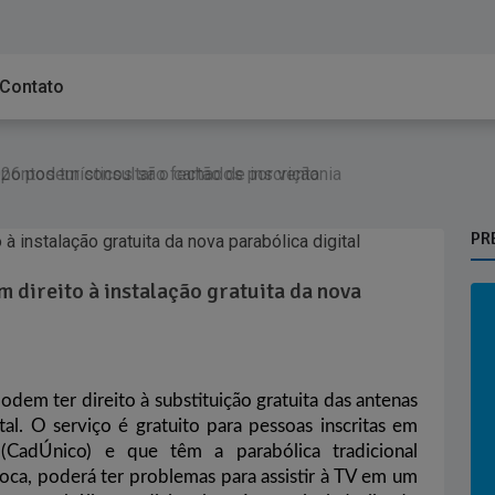
Contato
26 podem consultar o cartão de inscrição
afogo x Fluminense pelo Brasileirão Feminino
 pontos turísticos são fechados por ventania
PR
 direito à instalação gratuita da nova
odem ter direito à substituição gratuita das antenas
tal. O serviço é gratuito para pessoas inscritas em
CadÚnico) e que têm a parabólica tradicional
oca, poderá ter problemas para assistir à TV em um