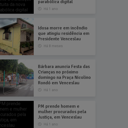
parabólica digital
Há 1 ano
Idosa morre em incêndio
que atingiu residência em
Presidente Venceslau
Há 8 meses
Bárbara anuncia Festa das
Crianças no próximo
domingo na Praça Nicolino
Rondó em Venceslau
Há 1 ano
PM prende homem e
mulher procurados pela
Justiça, em Venceslau
Há 1 ano