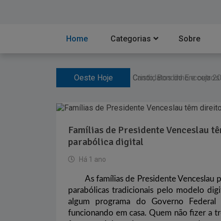
Home
Categorias
Sobre
Oeste Hoje
Candidatos do Encceja 20
Ventania no Rio adia Bot
Cristo, Bondinho e outros
Famílias de Presidente Venceslau têm
parabólica digital
Há 1 ano
As famílias de Presidente Venceslau p
parabólicas tradicionais pelo modelo digi
algum programa do Governo Federal (
funcionando em casa. Quem não fizer a tr