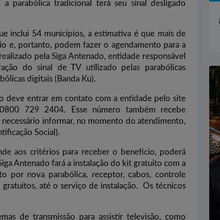
a parabólica tradicional terá seu sinal desligado
e inclui 54 municípios, a estimativa é que mais de
ício e, portanto, podem fazer o agendamento para a
é realizado pela Siga Antenado, entidade responsável
ação do sinal de TV utilizado pelas parabólicas
abólicas digitais (Banda Ku).
ão deve entrar em contato com a entidade pelo site
ne 0800 729 2404. Esse número também recebe
 necessário informar, no momento do atendimento,
ificação Social).
nde aos critérios para receber o benefício, poderá
iga Antenado fará a instalação do kit gratuito com a
to por nova parabólica, receptor, cabos, controle
gratuitos, até o serviço de instalação. Os técnicos
temas de transmissão para assistir televisão, como