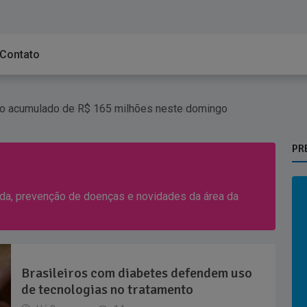
Contato
ouza são ouro no Brasileiro de Ginástica
 na queda de helicóptero eram avó, mãe e filha
o acumulado de R$ 165 milhões neste domingo
PR
ida, prevenção de doenças e novidades da área da
Brasileiros com diabetes defendem uso
de tecnologias no tratamento