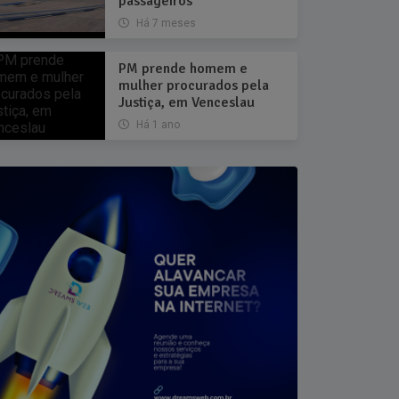
passageiros
Há 7 meses
PM prende homem e
mulher procurados pela
Justiça, em Venceslau
Há 1 ano