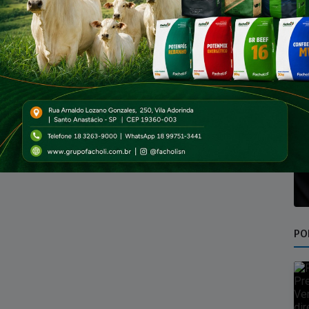
A Secretaria de Estado da Saúde de São Paulo registrou
29.910 internações por Acidente Vascular Cerebral
(AVC) entre janeiro e...
PO