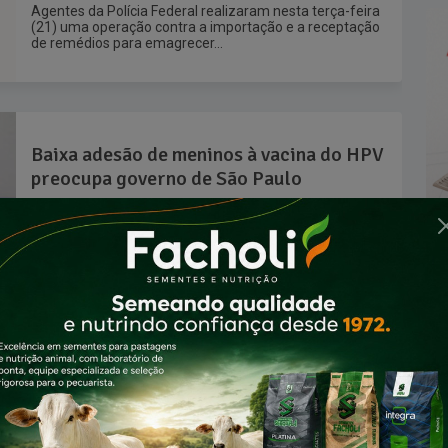
Agentes da Polícia Federal realizaram nesta terça-feira
(21) uma operação contra a importação e a receptação
de remédios para emagrecer...
Baixa adesão de meninos à vacina do HPV
preocupa governo de São Paulo
Há 9 meses
77
O governo do estado de São Paulo emitiu um alerta,
nesta quinta-feira (16), para pais e responsáveis sobre a
importância...
Estado de São Paulo registra quase 30
mil internações por AVC nos primeiros
sete meses de 2024
Há 1 ano
70