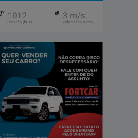
1012
3 m/s
Pressão (hPa)
Velocidade Vento