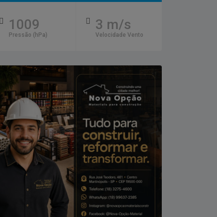
1009
3 m/s
Pressão (hPa)
Velocidade Vento