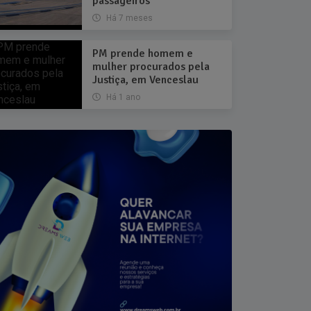
passageiros
Há 7 meses
PM prende homem e
mulher procurados pela
Justiça, em Venceslau
Há 1 ano