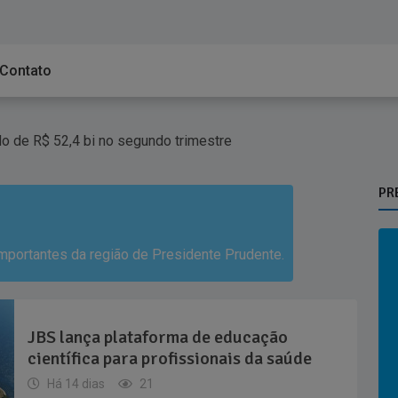
Contato
a; prêmio acumula para R$ 165 milhões
nos pagamentos em bares e restaurantes
do de R$ 52,4 bi no segundo trimestre
PR
portantes da região de Presidente Prudente.
JBS lança plataforma de educação
científica para profissionais da saúde
Há 14 dias
21