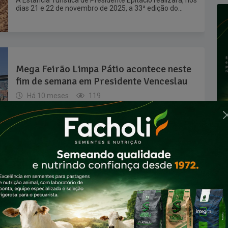
A Estância Turística de Presidente Epitácio realizará, nos
dias 21 e 22 de novembro de 2025, a 33ª edição do...
Mega Feirão Limpa Pátio acontece neste
fim de semana em Presidente Venceslau
Há 10 meses
119
Presidente Venceslau recebe, nos dias 19, 20 e 21 de
setembro, o Mega Feirão Limpa Pátio, que promete
reunir grandes...
Operação conjunta cumpre mandado e
prende homem por tráfico de drogas em
Venceslau
Há 10 meses
90
Na manhã desta sexta-feira (19), uma operação