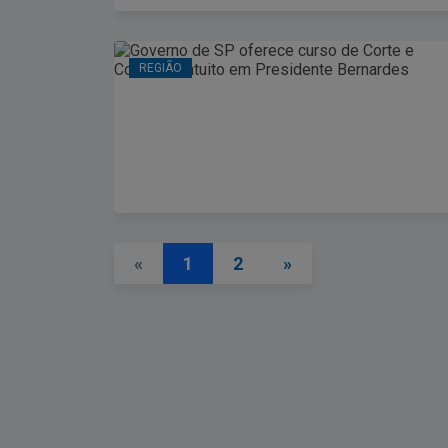
REGIÃO
«
1
2
»