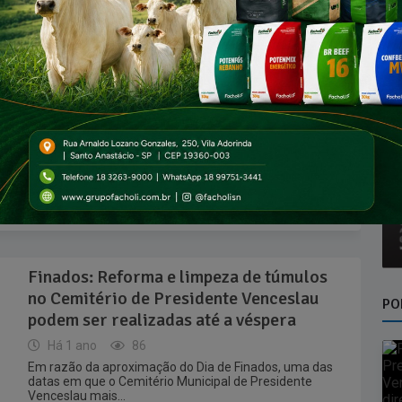
conjunta da Polícia Civil e da Polícia Militar resultou na
prisão de um...
Mastologista Dr. Giuliano Tosello fará
palestra gratuita sobre câncer de mama
hoje em Venceslau
Há 1 ano
99
O mastologista Giuliano Tosello será o palestrante desta
noite (24) no Anfiteatro Municipal Nelson Reis
Oberlander, em um evento especial...
Finados: Reforma e limpeza de túmulos
no Cemitério de Presidente Venceslau
PO
podem ser realizadas até a véspera
Há 1 ano
86
Em razão da aproximação do Dia de Finados, uma das
datas em que o Cemitério Municipal de Presidente
Venceslau mais...